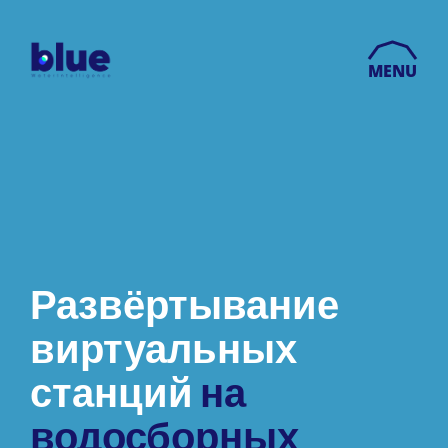
MENU
Развёртывание
виртуальных
станций
на
водосборных