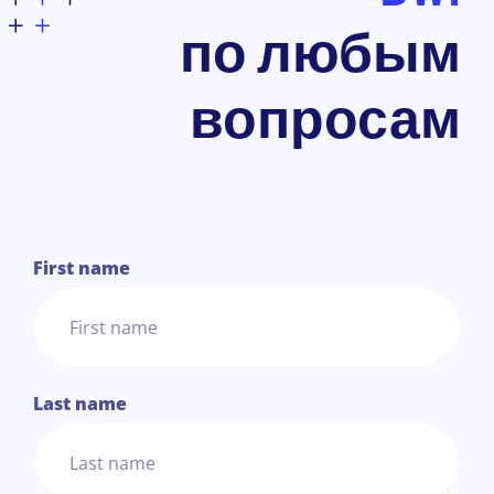
по любым
вопросам
1
First name
Last name