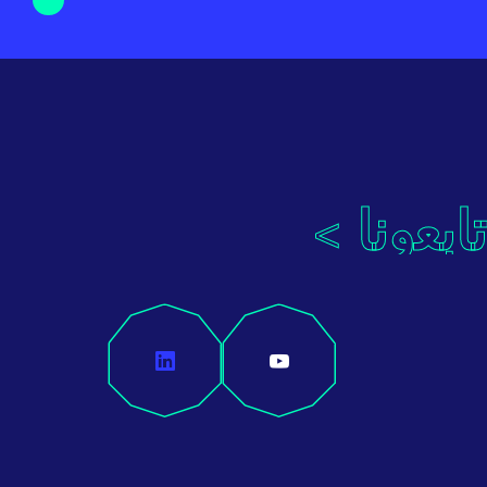
ﺗﺎﺑﻌوﻧﺎ >