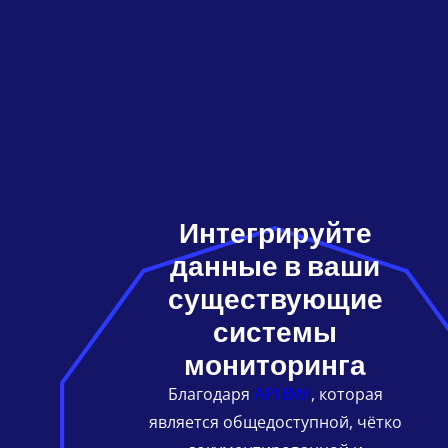
Интегрируйте
данные
в ваши
существующие
системы
мониторинга
Благодаря
API BWI
, которая
является общедоступной, чётко