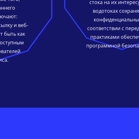
стока на их интере
аннего
водотоках сохран
ючают:
конфиденциальны
ылку и веб-
соответствии с пер
т быть как
практиками обеспе
доступным
программной безопа
ователей
иса.