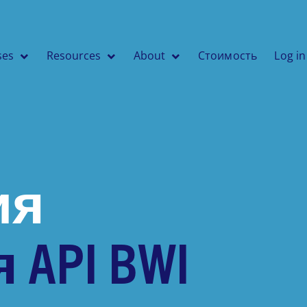
ses
Resources
About
Стоимость
Log in
ия
 API BWI