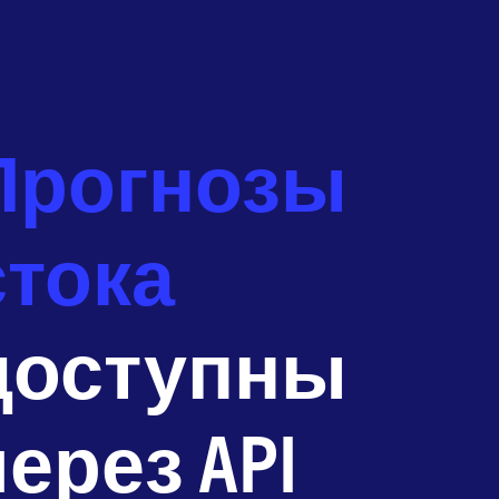
Прогнозы
стока
доступны
через API