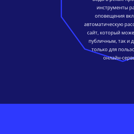
инструменты р
оповещения вкл
автоматическую расс
сайт, который може
публичным, так и 
только для польз
онлайн-серв