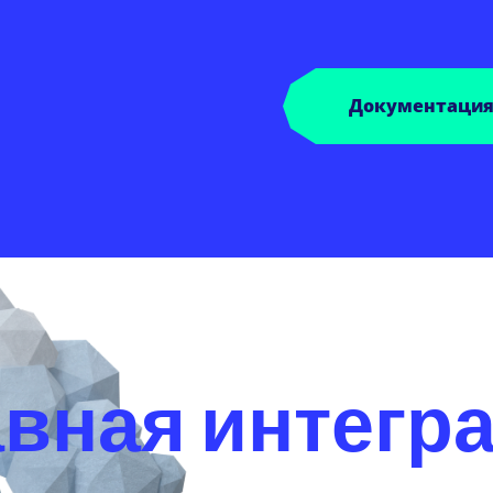
Документация 
вная интегр