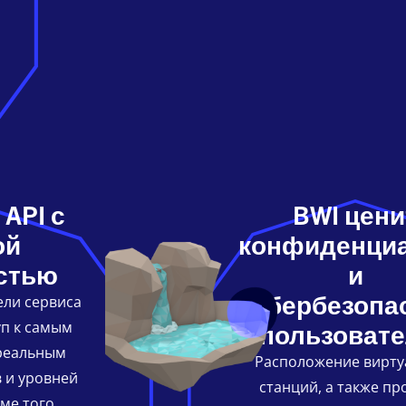
 API
с
BWI цени
ой
конфиденци
стью
и
кибербезопа
ели сервиса
уп к самым
пользоват
реальным
Расположение вирту
 и уровней
станций, а также пр
ме того,