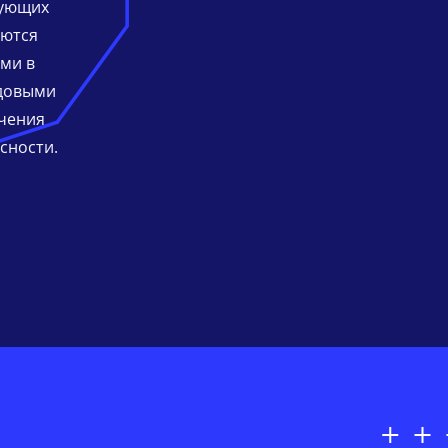
сующих
яются
ми в
едовыми
чения
сности.