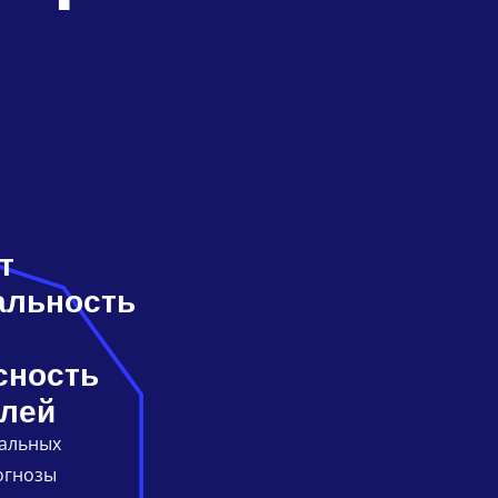
т
альность
сность
елей
альных
огнозы