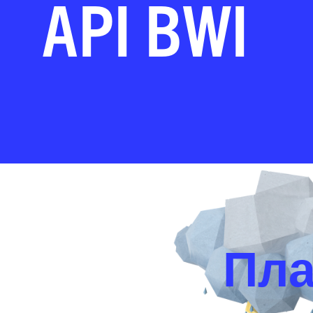
API BWI
Пла