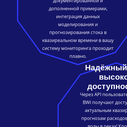
документированной и
дополненной примерами,
интеграция данных
моделирования и
прогнозирования стока в
квазиреальном времени в вашу
систему мониторинга проходит
плавно.
Надёжный
высок
доступно
Через API пользоват
BWI получают дост
актуальным квази
прогнозам расходов
воды в реках! Кро