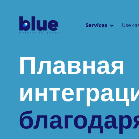
Services
Use ca
Плавная
интеграц
благодаря