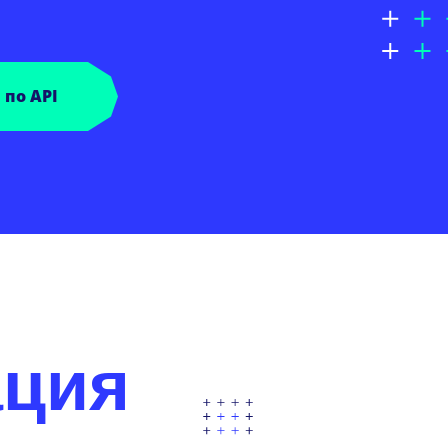
по API
ация