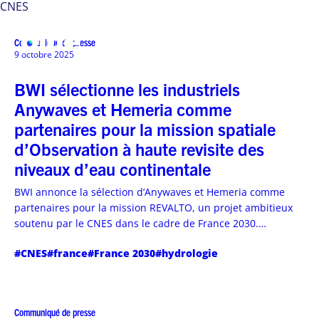
CNES
Communiqué de presse
MENU
9 octobre 2025
BWI sélectionne les industriels
Anywaves et Hemeria comme
partenaires pour la mission spatiale
d’Observation à haute revisite des
niveaux d’eau continentale
BWI annonce la sélection d’Anywaves et Hemeria comme
partenaires pour la mission REVALTO, un projet ambitieux
soutenu par le CNES dans le cadre de France 2030.
Ensemble, ils développent une nouvelle génération de
#CNES
#france
#France 2030
#hydrologie
services d’observation hydrologique spatiale à haute
revisite.
Communiqué de presse