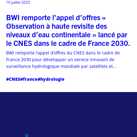
10 juillet 2025
BWI remporte l’appel d’offres «
Observation à haute revisite des
niveaux d’eau continentale » lancé par
le CNES dans le cadre de France 2030.
BWI remporte l’appel d’offres du CNES dans le cadre de
France 2030 pour développer un service innovant de
surveillance hydrologique mondiale par satellites et
intelligence artificielle.
#CNES
#france
#hydrologie