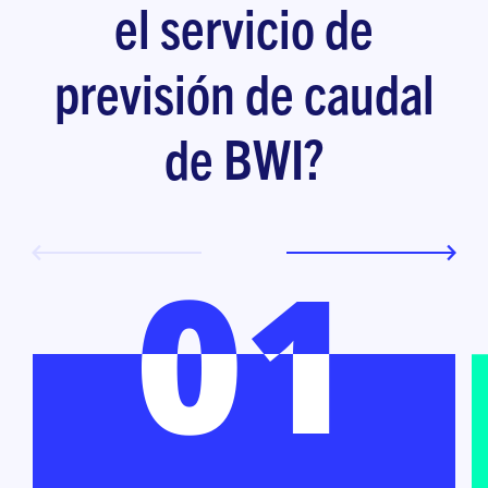
el servicio de
previsión de caudal
de BWI?
01
01